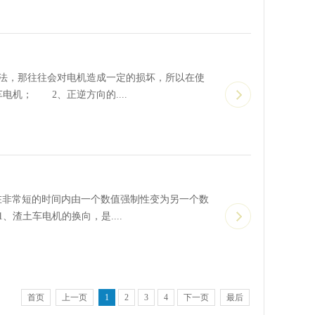
，那往往会对电机造成一定的损坏，所以在使
机； 2、正逆方向的....
非常短的时间内由一个数值强制性变为另一个数
渣土车电机的换向，是....
首页
上一页
1
2
3
4
下一页
最后