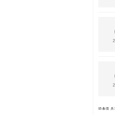
2
2
15
条/页 共