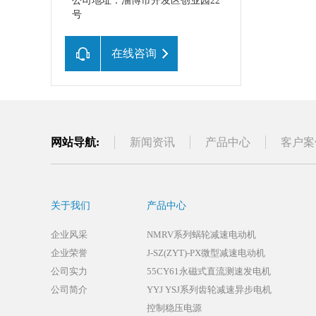
公司地址：淄博市开发区创业园22
号
在线咨询
网站导航:
新闻资讯
产品中心
客户案
关于我们
产品中心
企业风采
NMRV系列蜗轮减速电动机
企业荣誉
J-SZ(ZYT)-PX微型减速电动机
公司实力
55CY61永磁式直流测速发电机
公司简介
YYJ YSJ系列齿轮减速异步电机
控制稳压电源