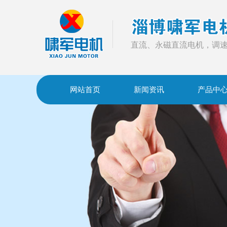
直流、永磁直流电机，调
网站首页
新闻资讯
产品中