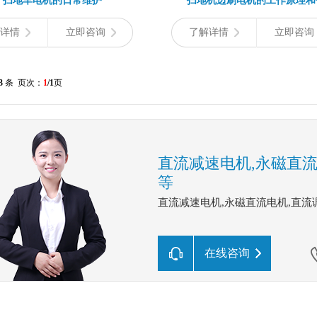
扫地车电机的日常维护
扫地机边刷电机的工作原理和
详情
立即咨询
了解详情
立即咨询
3
条 页次：
1
/1
页
直流减速电机,永磁直流
等
直流减速电机,永磁直流电机,直流
在线咨询