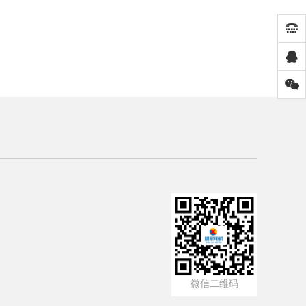
微信二维码