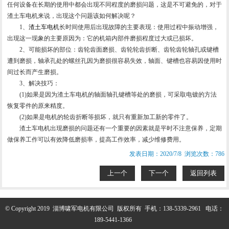
任何设备在长期的使用中都会出现不同程度的磨损问题，这是不可避免的，对于
渣土车电机来说，出现这个问题该如何解决呢？
1、
渣土车电机
长时间使用后出现故障的主要表现：使用过程中振动增强，
出现这一现象的主要原因为：它的机箱内部件磨损程度过大或已损坏。
2、可能损坏的部位：齿轮齿面磨损、齿轮轮齿折断、齿轮齿轮轴孔或键槽
遭到磨损，轴承孔处的螺丝孔因为磨损很容易失效，轴面、键槽也容易因使用时
间过长而产生磨损。
3、解决技巧：
(1)如果是因为渣土车电机的轴面轴孔键槽等处的磨损，可采取电镀的方法
恢复零件的原来精度。
(2)如果是电机的轮齿折断等损坏，就只有重新加工新的零件了。
渣土车电机出现磨损的问题还有一个重要的因素就是平时不注意保养，定期
做保养工作可以有效降低磨损率，提高工作效率，减少维修费用。
发表日期：2020/7/8 浏览次数：786
上一个
下一个
返回列表
© Copyright 2019 淄博啸军电机有限公司 版权所有 手机：
138-5339-2961
电话：
189-5441-1366