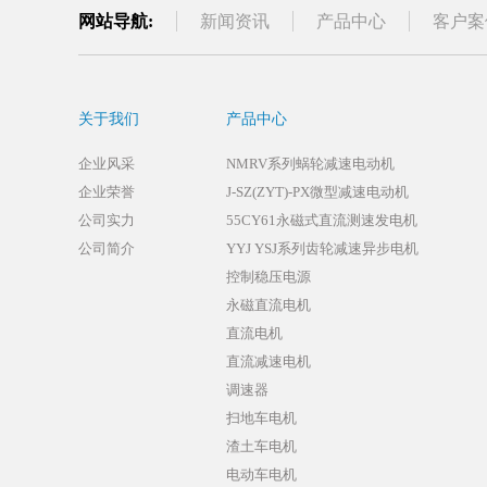
网站导航:
新闻资讯
产品中心
客户案
关于我们
产品中心
企业风采
NMRV系列蜗轮减速电动机
企业荣誉
J-SZ(ZYT)-PX微型减速电动机
公司实力
55CY61永磁式直流测速发电机
公司简介
YYJ YSJ系列齿轮减速异步电机
控制稳压电源
永磁直流电机
直流电机
直流减速电机
调速器
扫地车电机
渣土车电机
电动车电机