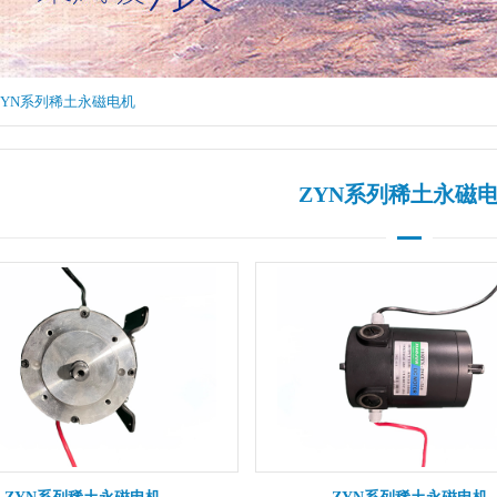
ZYN系列稀土永磁电机
ZYN系列稀土永磁