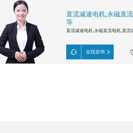
直流减速电机,永磁直流
等
直流减速电机,永磁直流电机,直流
在线咨询