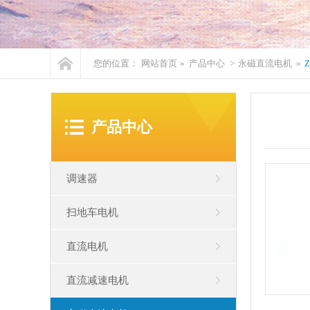
您的位置：
网站首页
»
产品中心
>
永磁直流电机
»
产品中心
调速器
扫地车电机
直流电机
扫地车主刷电机
扫地车边刷电机
风机电机
振尘电机
直流减速电机
GK方箱齿轮电机
SZ直流伺服电机
S系列伺服电动机