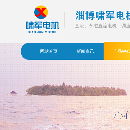
直流、永磁直流电机，调
网站首页
新闻资讯
产品中