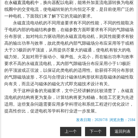
在
永磁直流电机
中，换向器配以电刷，能将外加直流电源转换为电枢
线圈中的交变电流，使电磁转矩的方向恒定不变，是目前使用广泛的
一种电机，下面我们来了解下它的充磁的要求。
永磁直流电动机的不同用途要求有不同的性能，不同的性能取决
于电机内部的电磁结构参数，在磁参数方面即要求有不同的气隙磁场
分布形状，如对纯出力驱动用的永磁直流电动机，则其性能要求有较
高的输出功率与效率，故此类电机内部气隙磁场分布应采用等于或稍
大于2/3极距的平顶波，从而提供尽量大的磁通，使电机有较大的电
磁力矩。又如对用于振动小、噪声低、火花小，而在输出功率与效率
要求不高的永磁直流电机，其内部气隙磁场分布应采用小于1/3极距
的平顶波或正弦波，以保证此类电机的适用性。欲获得不同分布形状
的气隙磁场波形，不仅与合理设计磁体结构形状和选取磁体的磁性取
向有关，而且还与磁体的磁化方式即充磁技术设计有关。
关于这种设备的充磁要求，文中已经讲解的比较清楚了，永磁直
流电机的结构将更为复杂，计算结构将更为精确，制造工艺更为先进
适用。这些复杂问题需要应用多学科理论和系统工程进行优化设计，
提高性价比，促进电机等学科和行业进一步发展。
发表日期：2020/7/8 浏览次数：2184
上一个
下一个
返回列表