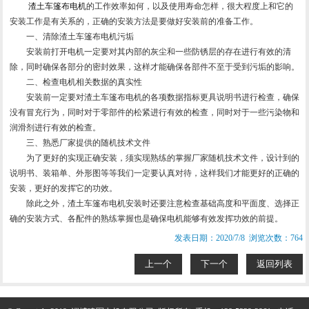
渣土车篷布电机
的工作效率如何，以及使用寿命怎样，很大程度上和它的
安装工作是有关系的，正确的安装方法是要做好安装前的准备工作。
一、清除渣土车篷布电机污垢
安装前打开电机一定要对其内部的灰尘和一些防锈层的存在进行有效的清
除，同时确保各部分的密封效果，这样才能确保各部件不至于受到污垢的影响。
二、检查电机相关数据的真实性
安装前一定要对渣土车篷布电机的各项数据指标更具说明书进行检查，确保
没有冒充行为，同时对于零部件的松紧进行有效的检查，同时对于一些污染物和
润滑剂进行有效的检查。
三、熟悉厂家提供的随机技术文件
为了更好的实现正确安装，须实现熟练的掌握厂家随机技术文件，设计到的
说明书、装箱单、外形图等等我们一定要认真对待，这样我们才能更好的正确的
安装，更好的发挥它的功效。
除此之外，渣土车篷布电机安装时还要注意检查基础高度和平面度、选择正
确的安装方式、各配件的熟练掌握也是确保电机能够有效发挥功效的前提。
发表日期：2020/7/8 浏览次数：764
上一个
下一个
返回列表