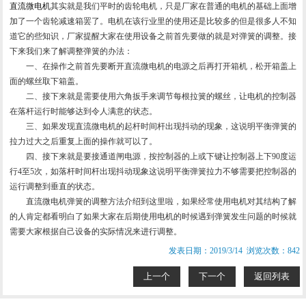
直流微电机
其实就是我们平时的齿轮电机，只是厂家在普通的电机的基础上面增
加了一个齿轮减速箱罢了。电机在该行业里的使用还是比较多的但是很多人不知
道它的些知识，厂家提醒大家在使用设备之前首先要做的就是对弹簧的调整。接
下来我们来了解调整弹簧的办法：
一、在操作之前首先要断开直流微电机的电源之后再打开箱机，松开箱盖上
面的螺丝取下箱盖。
二、接下来就是需要使用六角扳手来调节每根拉簧的螺丝，让电机的控制器
在落杆运行时能够达到令人满意的状态。
三、如果发现直流微电机的起杆时间杆出现抖动的现象，这说明平衡弹簧的
拉力过大之后重复上面的操作就可以了。
四、接下来就是要接通道闸电源，按控制器的上或下键让控制器上下90度运
行4至5次，如落杆时间杆出现抖动现象这说明平衡弹簧拉力不够需要把控制器的
运行调整到垂直的状态。
直流微电机弹簧的调整方法介绍到这里啦，如果经常使用电机对其结构了解
的人肯定都看明白了如果大家在后期使用电机的时候遇到弹簧发生问题的时候就
需要大家根据自己设备的实际情况来进行调整。
发表日期：2019/3/14 浏览次数：842
上一个
下一个
返回列表